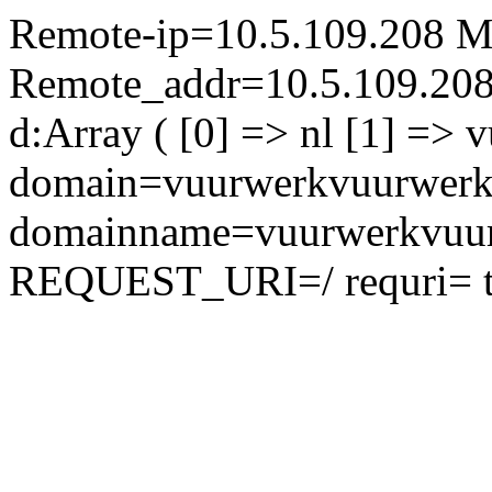
Remote-ip=10.5.109.208
M
Remote_addr=10.5.109.20
d:Array ( [0] => nl [1] =>
domain=vuurwerkvuurwerk
domainname=vuurwerkvuu
REQUEST_URI=/ requri= tm